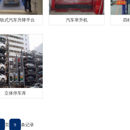
轨式汽车升降平台
汽车举升机
四
立体停车库
1
页
9
条记录