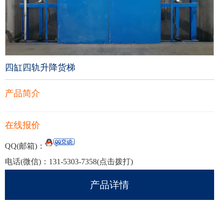
四缸四轨升降货梯
产品简介
在线报价
QQ(邮箱)：
电话(微信)：
131-5303-7358
(点击拨打)
产品详情