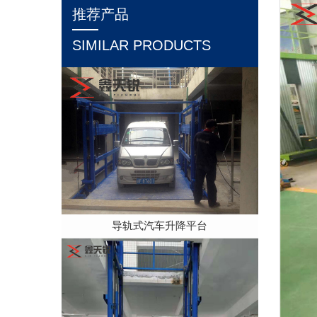
推荐产品
SIMILAR PRODUCTS
导轨式汽车升降平台