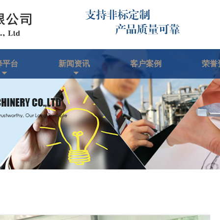
降平台
新闻资讯
客户案例
荣誉
》